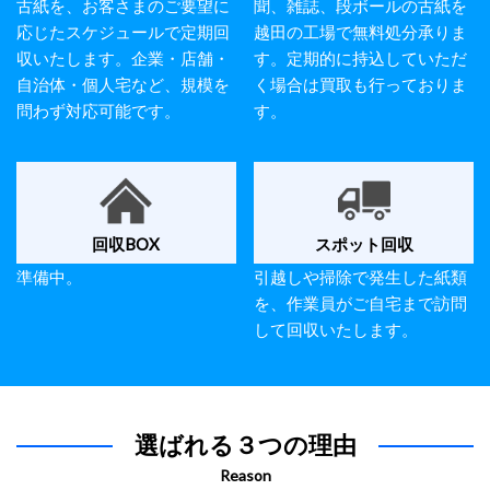
古紙を、お客さまのご要望に
聞、雑誌、段ボールの古紙を
応じたスケジュールで定期回
越田の工場で無料処分承りま
収いたします。企業・店舗・
す。定期的に持込していただ
自治体・個人宅など、規模を
く場合は買取も行っておりま
問わず対応可能です。
す。
回収BOX
スポット回収
準備中。
引越しや掃除で発生した紙類
を、作業員がご自宅まで訪問
して回収いたします。
選ばれる３つの理由
Reason